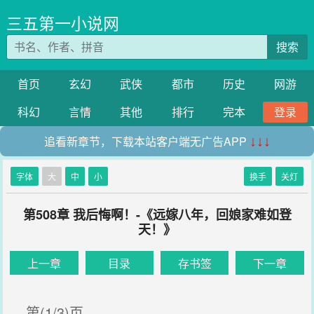
三五第一小说网
搜索
首页
玄幻
武侠
都市
历史
网游
科幻
言情
其他
排行
完本
登录
追看新章节，下载本站客户端无广告APP
↓↓↓
字体
大
中
小
换手
关灯
第508章 我后悔啊！-《远嫁八年，回娘家难如登
天！》
上一章
目录
存书签
下一章
第(1/3)页