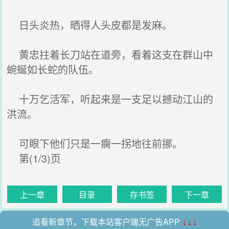
日头炎热，晒得人头皮都是发麻。
黄忠拄着长刀站在道旁，看着这支在群山中
蜿蜒如长蛇的队伍。
十万乞活军，听起来是一支足以撼动江山的
洪流。
可眼下他们只是一瘸一拐地往前挪。
第(1/3)页
上一章
目录
存书签
下一章
追看新章节，下载本站客户端无广告APP
↓↓↓