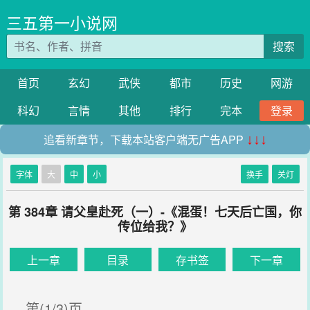
三五第一小说网
搜索
首页
玄幻
武侠
都市
历史
网游
科幻
言情
其他
排行
完本
登录
追看新章节，下载本站客户端无广告APP
↓↓↓
字体
大
中
小
换手
关灯
第 384章 请父皇赴死（一）-《混蛋！七天后亡国，你
传位给我？》
上一章
目录
存书签
下一章
第(1/3)页