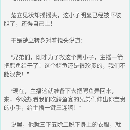
楚立见状却摇摇头，这小子明显已经被吓破
胆了，还得自己上！
于是楚立转身对着镜头说道：
“兄弟们，刚才为了救这个黑小子，主播一箭
把鳄鱼给干了！这个鳄鱼还是很珍贵的，我们不
能浪费！”
“现在，主播这就准备下去把鳄鱼弄回来，
来，今晚想看我们吃鳄鱼宴的兄弟们伸出你宝贵
的小手，给主播一键三连啊！”
说罢，他就三下五除二脱下身上的衣服，就