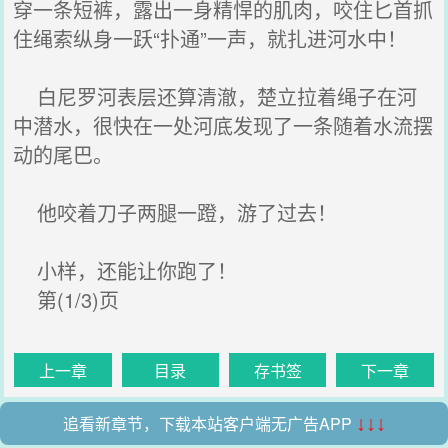
穿一条短裤，露出一身精悍的肌肉，咬住匕首抓
住绳索纵身一跃“扑通”一声，就扎进河水中！
白尼罗河表层还算清澈，楚立拉着绳子在河
中潜水，很快在一处河底发现了一条随着水流摆
动的尾巴。
他咬着刀子两腿一蹬，游了过去！
小样，还能让你跑了！
第(1/3)页
上一章
目录
存书签
下一章
追看新章节，下载本站客户端无广告APP
↓↓↓