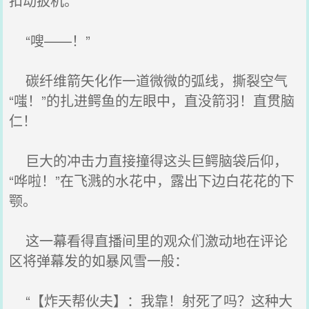
扣动扳机。
“嗖——！”
碳纤维箭矢化作一道微微的弧线，撕裂空气
“嗤！”的扎进鳄鱼的左眼中，直没箭羽！直贯脑
仁！
巨大的冲击力直接撞得这头巨鳄脑袋后仰，
“哗啦！”在飞溅的水花中，露出下边白花花的下
颚。
这一幕看得直播间里的观众们激动地在评论
区将弹幕发的如暴风雪一般：
“【炸天帮伙夫】：我靠！射死了吗？这种大