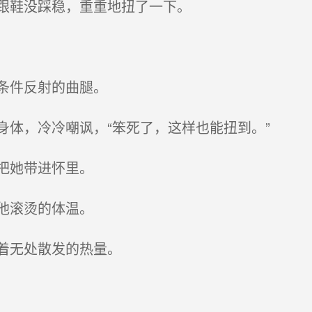
跟鞋没踩稳，重重地扭了一下。
条件反射的曲腿。
体，冷冷嘲讽，“笨死了，这样也能扭到。”
把她带进怀里。
他滚烫的体温。
着无处散发的热量。