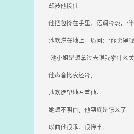
却被他接住。
他把包拎在手里，语调冷淡，“半
池欢蹲在地上，质问：“你觉得现
“池小姐是想拿过去跟我攀什么关
他声音比夜还冷。
池欢绝望地看着他。
她想不明白，他到底是怎么了。
以前他很乖，很懂事。