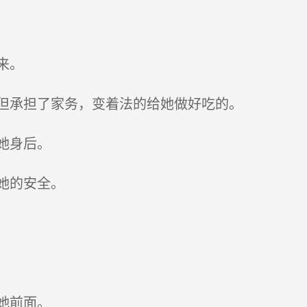
来。
但承担了家务，变着法的给她做好吃的。
她身后。
她的安全。
她前面。