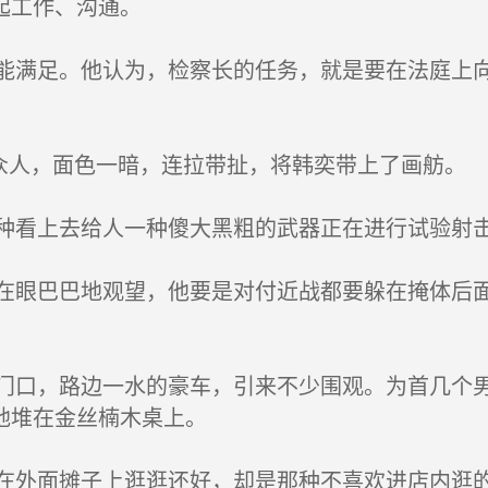
起工作、沟通。
满足。他认为，检察长的任务，就是要在法庭上向
众人，面色一暗，连拉带扯，将韩奕带上了画舫。
看上去给人一种傻大黑粗的武器正在进行试验射
眼巴巴地观望，他要是对付近战都要躲在掩体后面
口，路边一水的豪车，引来不少围观。为首几个男
地堆在金丝楠木桌上。
外面摊子上逛逛还好，却是那种不喜欢进店内逛的