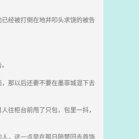
已经被打倒在地并叩头求饶的被告
击。
，那以后还要不要在墨菲城混下去
人往柜台前甩了只包，包里一抖，
人，这一点早在那日陪楚回去首饰