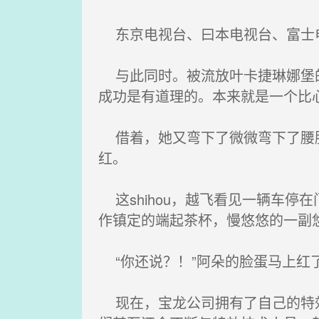
东京电视台、曰本电视台、富士电
与此同时。被流放叶卡捷琳娜堡的
成功是有道理的。本来就是一个比
借着，她又弯下了微微弯下了腰肢
红。
这shihou，越飞看见一辆车停
作镇定的端起茶杯，慢悠悠的一副
“你还说？！”阿朵的脸蛋马上红
现在，宝龙公司拥有了自己的特效