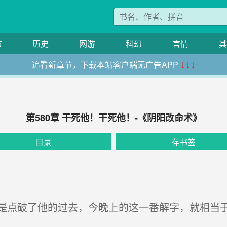
市
历史
网游
科幻
言情
其
追看新章节，下载本站客户端无广告APP
↓↓↓
第580章 干死他！干死他！-《阴阳改命术》
目录
存书签
点破了他的过去，今晚上的这一番解字，就相当于
。