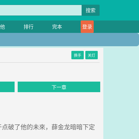
搜索
他
排行
完本
登录
换手
关灯
下一章
点破了他的未來，薛金龙暗暗下定