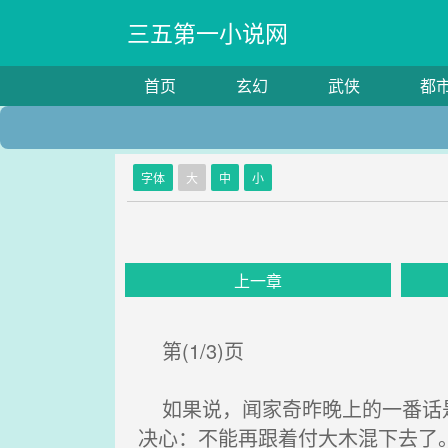
三五第一小说网
首页
玄幻
武侠
都
字体
大
中
小
上一章
第(1/3)页
如果说，闻家奇昨晚上的一番话是
决心：不能再跟着付大木混下去了