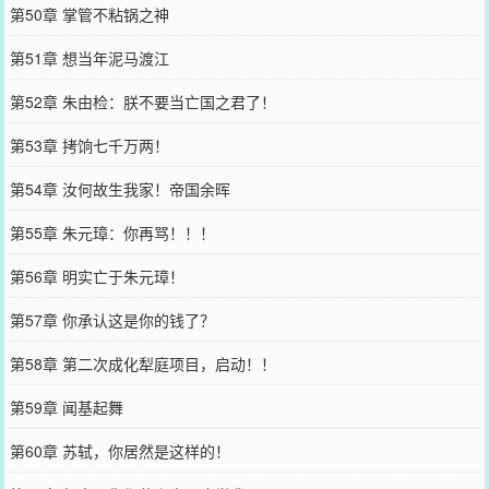
第50章 掌管不粘锅之神
第51章 想当年泥马渡江
第52章 朱由检：朕不要当亡国之君了！
第53章 拷饷七千万两！
第54章 汝何故生我家！帝国余晖
第55章 朱元璋：你再骂！！！
第56章 明实亡于朱元璋！
第57章 你承认这是你的钱了？
第58章 第二次成化犁庭项目，启动！！
第59章 闻基起舞
第60章 苏轼，你居然是这样的！