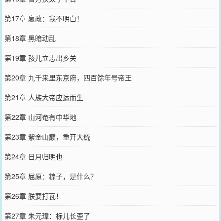
第17章 嬴政：我不明白！
第18章 黑暗动乱
第19章 孩儿立志出乡关
第20章 九千来里东京府，四百馀年号帝王
第21章 人族大帝应运而生
第22章 山河奄有中华地
第23章 紫金山巅，重开大统
第24章 日月归明也
第25章 屈原：粽子，是什么？
第26章 朕要打瓦！
第27章 朱元璋：标儿长歪了