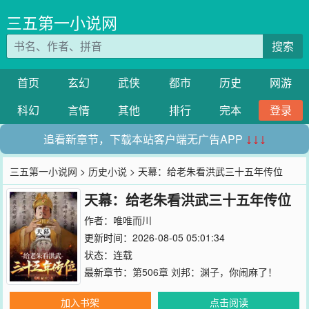
三五第一小说网
搜索
首页
玄幻
武侠
都市
历史
网游
科幻
言情
其他
排行
完本
登录
追看新章节，下载本站客户端无广告APP
↓↓↓
三五第一小说网
>
历史小说
> 天幕：给老朱看洪武三十五年传位
天幕：给老朱看洪武三十五年传位
作者：
唯唯而川
更新时间：2026-08-05 05:01:34
状态：连载
最新章节：
第506章 刘邦：渊子，你闹麻了！
加入书架
点击阅读