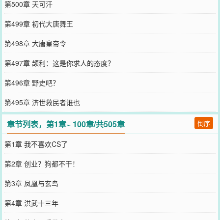
第500章 天可汗
第499章 初代大唐舞王
第498章 大唐皇帝令
第497章 颉利：这是你求人的态度？
第496章 野史吧？
第495章 济世救民者谁也
章节列表，第1章~ 100章/共505章
倒序
第1章 我不喜欢CS了
第2章 创业？狗都不干！
第3章 凤凰与玄鸟
第4章 洪武十三年