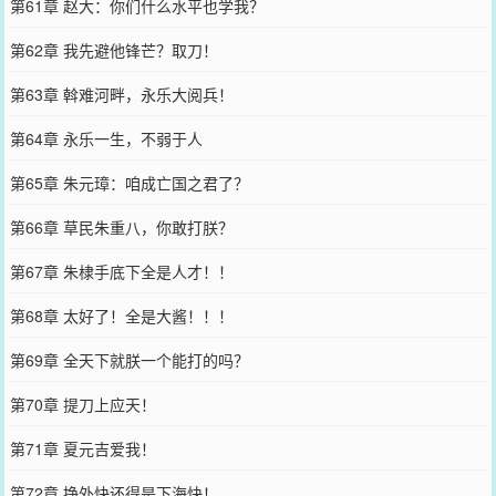
第61章 赵大：你们什么水平也学我？
第62章 我先避他锋芒？取刀！
第63章 斡难河畔，永乐大阅兵！
第64章 永乐一生，不弱于人
第65章 朱元璋：咱成亡国之君了？
第66章 草民朱重八，你敢打朕？
第67章 朱棣手底下全是人才！！
第68章 太好了！全是大酱！！！
第69章 全天下就朕一个能打的吗？
第70章 提刀上应天！
第71章 夏元吉爱我！
第72章 挣外快还得是下海快！