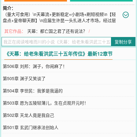
简介：
（量大可食用）\n天幕流+更新稳定+小剧场+刷短视频\n【轻
盘点+皇帝聊天群】\n应届生许昆一头扎进人才市场，经过层
层厮杀。\n站在十字路口，他愤愤道：\n打工有什么出息？我要创
其它作品：
天幕：都亡国之君了还有说法？
/
业！\n创业？\n系统呵呵一笑，一拳送他清醒：\n“孩子！重生的赛道
都那么拥挤，你还创业？”\n天幕就此降临，\n许昆浑然不知自己的生
复制分享
活，已被各朝先辈们围观。\n看【甲申国难】【1644史观】\n崇祯一
手《大诰》，背负太祖的名义：你承认这是你的钱了？\n看【玄武门
《天幕：给老朱看洪武三十五年传位》最新12章节
继承法】【请陛下称太子】\n李承乾：你让魏王住进武德殿！\n看
【太平年】【黑暗动乱】【绍宋】\n赵匡胤：没错，我就是人族大
第506章 刘邦：渊子，你闹麻了！
帝！玖儿是我家麒麟儿！\n看【帝国双璧】【年轻的魔王】\n刘彻
（整理衣襟）：山呼万岁者，汉武大帝也！\n看【奉天靖难】【大明
第505章 渊子又笑谈了
风华】\n朱棣（邪笑）：没错，俺就是洪武三十五年继承的！\n看
【大贤良师】【四大起义】\n各朝皇帝纷纷破防，凭啥黄巢也是
第504章 李世民：我爹是我逼的
MVP？\n看【现代繁华】【花花世界】\n刘邦：镁铝好啊！乃公赏你
一万钱！\n看【到处都是高祖之风】【怎么你也是大汉】【金刀之
第503章 愿为五陵轻薄儿，生在贞观开元时！
谶】\n忽必烈（怒喝）：大胆！叫谁蛮子呢？朕姓刘！\n看【鸦片战
争】【1840】\n皇帝们震惊了，带英居然也要反清复明！\n唯独有人
第502章 天龙人竟是我自己
与众不同—\n朱元璋：咱的妹子，咱的标儿，咱的大孙啊！
您要是觉得《
天幕：给老朱看洪武三十五年传位
》还不错的话请不要
第501章 玄武门继承法创始人
忘记向您QQ群和微博微信里的朋友推荐哦！