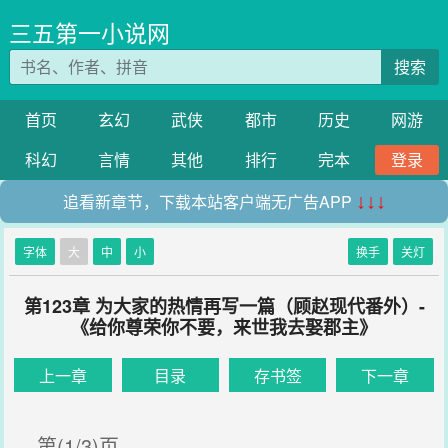
三五第一小说网
搜索
首页
玄幻
武侠
都市
历史
网游
科幻
言情
其他
排行
完本
登录
追看新章节，下载本站客户端无广告APP
↓↓↓
字体
大
中
小
换手
关灯
第123章 为大家的热情再写一篇（顾赵现代番外）-
《给你尊荣你不要，来世我去娶郡主》
上一章
目录
存书签
下一章
第(1/3)页