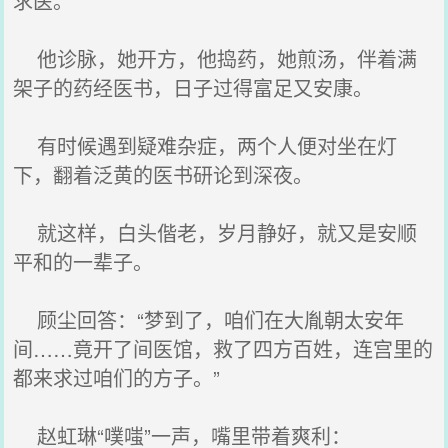
求医。
他诊脉，她开方，他捣药，她煎汤，伴着满
架子的药经医书，日子过得富足又安康。
有时候遇到疑难杂症，两个人便对坐在灯
下，翻着泛黄的医书研论到深夜。
就这样，白头偕老，岁月静好，就又是安顺
平和的一辈子。
顾尘回答：“梦到了，咱们在大胤朝太安年
间……竟开了间医馆，救了四方百姓，连宫里的
都来求过咱们的方子。”
赵虹琳“噗嗤”一声，嘴里带着爽利：