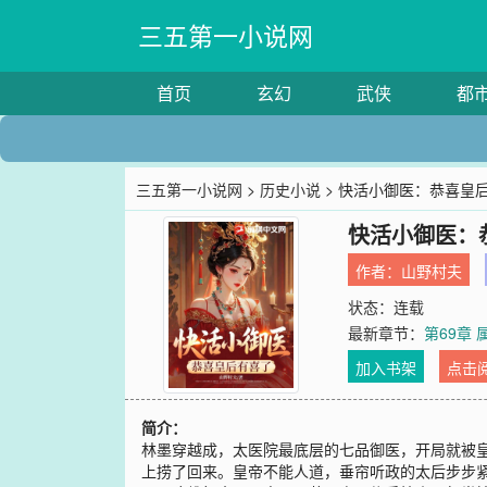
三五第一小说网
首页
玄幻
武侠
都
三五第一小说网
>
历史小说
> 快活小御医：恭喜皇
快活小御医：
作者：
山野村夫
状态：连载
最新章节：
第69章
加入书架
点击
简介：
林墨穿越成，太医院最底层的七品御医，开局就被皇
上捞了回来。皇帝不能人道，垂帘听政的太后步步