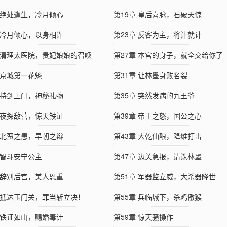
章 绝处逢生，冷月倾心
第19章 皇后喜脉，石破天惊
章 冷月倾心，以身相许
第23章 反客为主，将计就计
章 清理太医院，贵妃娘娘的召唤
第27章 本宫的身子，就全交给你了
 京城第一花魁
第31章 让林墨身败名裂
章 持剑上门，神秘礼物
第35章 突然发病的九王爷
章 夜探敌营，惊天铁证
第39章 帝王之怒，国公之心
章 北蛮之患，早朝之辩
第43章 大乾仙酿，降维打击
 智斗安宁公主
第47章 边关急报，请诛林墨
章 辞别后宫，美人恩重
第51章 军器监立威，大杀器降世
章 抵达玉门关，罪当斩立决！
第55章 兵临城下，杀鸡儆猴
章 铁证如山，赐婚毒计
第59章 惊天骚操作