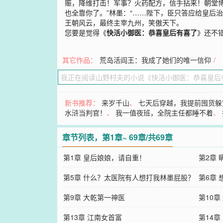
赈，降维打击！军事？火药配方，信手拈来！朝堂博
也全靠你了。”林墨：“……陛下，臣只答应给皇后
王朝风云，最终主宰九州，笑傲天下。
您要是觉得《
快活小御医：恭喜皇后有喜了
》还不
其它作品：
荒岛活阎王：我成了她们的唯一信仰
/
新书推荐：
来岁千山
、
七天后穿越，我提前囤货躲
水浒当判官！
、
我一值夜班，全院主任都睡不着
、
章节列表，第1章~ 69章/共69章
第1章 皇后娘娘，请自重！
第2章
第5章 什么？太医院有人想打我林墨屁股？
第6章
第9章 大乾第一神医
第10章
第13章 江南女首富
第14章