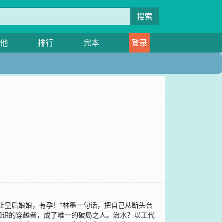
搜索
他
排行
完本
登录
让皇后娘娘，有孕！"林墨一句话，把自己从断头台
知识的穿越者，成了唯一的破局之人。治水？以工代