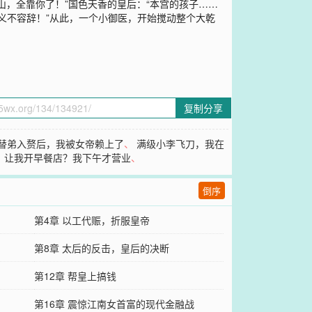
，全靠你了！”国色天香的皇后：“本宫的孩子……
，义不容辞！”从此，一个小御医，开始搅动整个大乾
复制分享
替弟入赘后，我被女帝赖上了
、
满级小李飞刀，我在
、
让我开早餐店？我下午才营业
、
倒序
第4章 以工代赈，折服皇帝
第8章 太后的反击，皇后的决断
第12章 帮皇上搞钱
第16章 震惊江南女首富的现代金融战