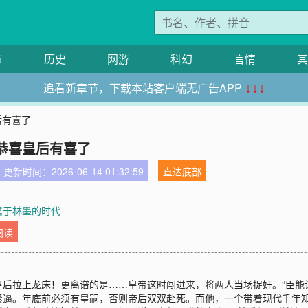
市
历史
网游
科幻
言情
其
追看新章节，下载本站客户端无广告APP
↓↓↓
后有喜了
恭喜皇后有喜了
更新时间：2026-06-14 01:32:59
直达底部
 属于林墨的时代
阅读
后拉上龙床！更离谱的是……皇帝这时闯进来，将两人当场捉奸。“臣能
紧逼。年底前必须有皇嗣，否则帝后双双赴死。而他，一个带着现代千年