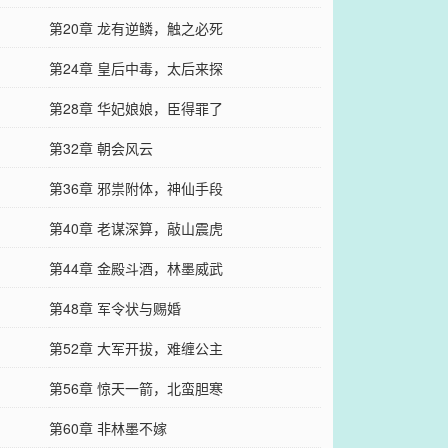
第20章 龙有逆鳞，触之必死
第24章 皇后中毒，太后来探
第28章 华妃娘娘，臣得罪了
第32章 朝会风云
第36章 邪祟附体，神仙手段
第40章 老谋深算，敲山震虎
第44章 金殿斗酒，林墨威武
第48章 军令状与赐婚
第52章 大军开拔，难缠公主
第56章 惊天一箭，北蛮胆寒
第60章 非林墨不嫁