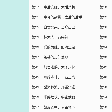
第17章 皇后喜脉，太后杀机
第18
第21章 皇帝的封赏与太后的后手
第22
第25章 自食恶果，当众出丑
第26
第29章 林大人，请笑纳
第30章
第33章 反败为胜，醋海生波
第34
第37章 茶楼的意外发现
第38
第41章 加官进爵，太子少保
第42
第45章 赐婚毒计，一石三鸟
第46章
第49章 醋海翻波，郑重承诺
第50
第53章 半路埋伏，秘密武器
第54
第57章 凯旋还朝，公主倾心
第58