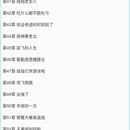
第41章 纯纯老实人
第42章 吃什么都不能吃亏
第43章 验证奇迹的时刻到了
第44章 厨神蔡老太
第45章 起飞的人生
第46章 勤勤恳恳魏建业
第47章 娃娃们学游泳啦
第48章 鸡飞狗跳
第49章 出海了
第50章 丰收的一天
第51章 螃蟹大餐美滋滋
第52章 夫妻闹别扭啦