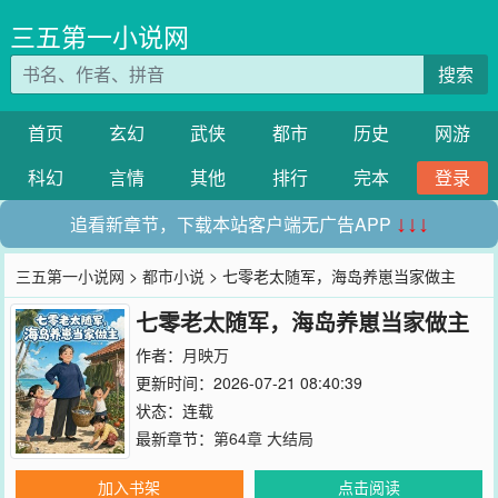
三五第一小说网
搜索
首页
玄幻
武侠
都市
历史
网游
科幻
言情
其他
排行
完本
登录
追看新章节，下载本站客户端无广告APP
↓↓↓
三五第一小说网
>
都市小说
> 七零老太随军，海岛养崽当家做主
七零老太随军，海岛养崽当家做主
作者：
月映万
更新时间：2026-07-21 08:40:39
状态：连载
最新章节：
第64章 大结局
加入书架
点击阅读