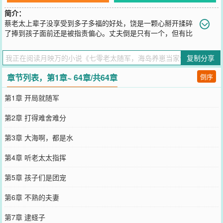
简介：
蔡老太上辈子没享受到多子多福的好处，饶是一颗心掰开揉碎
了捧到孩子面前还是被指责偏心。丈夫倒是只有一个，但有比
没有还惨，老了瘫痪在床还要磋磨她。不过都重生了，谁还当贤妻良
母啊！蔡老太不再雨露均沾，押宝大儿子随迁海岛。闲时养养幼崽，
复制分享
赶赶海，种种地。糟老头子也一边去，伺候男人不如建设祖国。忙时
两眼一睁就是干啊，拼搏啊，奋斗啊渐渐好像有哪里不对？咦，本已
章节列表，第1章~ 64章/共64章
倒序
经离了心的其他孩子哭唧唧的求原谅呦，靠着上辈子的记忆，小老太
一个不留神成了建设海岛主力军，名声都传到首都啦~这辈子，换个活
第1章 开局就随军
法的蔡老太舒坦了。
您要是觉得《
七零老太随军，海岛养崽当家做主
》还不错的话请不要
第2章 打得难舍难分
忘记向您QQ群和微博微信里的朋友推荐哦！
第3章 大海啊，都是水
第4章 听老太太指挥
第5章 孩子们是团宠
第6章 不熟的夫妻
第7章 逮蛏子