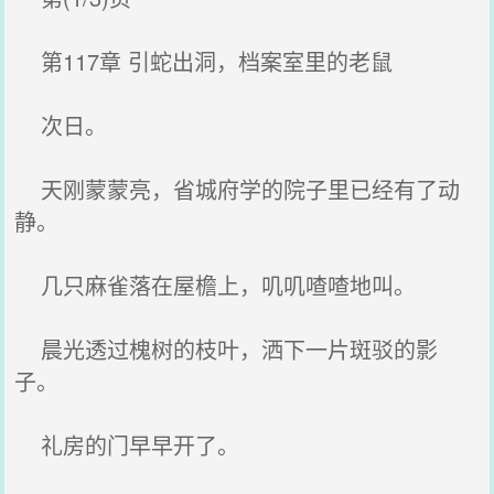
第117章 引蛇出洞，档案室里的老鼠
次日。
天刚蒙蒙亮，省城府学的院子里已经有了动
静。
几只麻雀落在屋檐上，叽叽喳喳地叫。
晨光透过槐树的枝叶，洒下一片斑驳的影
子。
礼房的门早早开了。