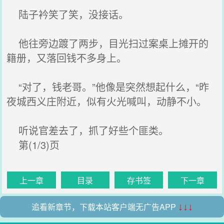
陆子衿笑了笑，没接话。
他往旁边踱了两步，目光扫过案桌上摊开的
籍册，又落回钱不多身上。
“对了，钱老哥。”他像是突然想起什么，“昨
夜城西义庄附近，似有火光喊叫，动静不小。
听说官差去了，抓了好些个匪类。
第(1/3)页
上一章
目录
存书签
下一章
追看新章节，下载本站客户端无广告APP
↓↓↓