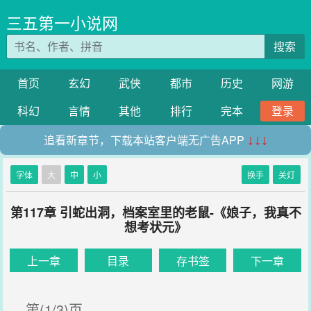
三五第一小说网
搜索
首页
玄幻
武侠
都市
历史
网游
科幻
言情
其他
排行
完本
登录
追看新章节，下载本站客户端无广告APP
↓↓↓
字体
大
中
小
换手
关灯
第117章 引蛇出洞，档案室里的老鼠-《娘子，我真不
想考状元》
上一章
目录
存书签
下一章
第(1/3)页