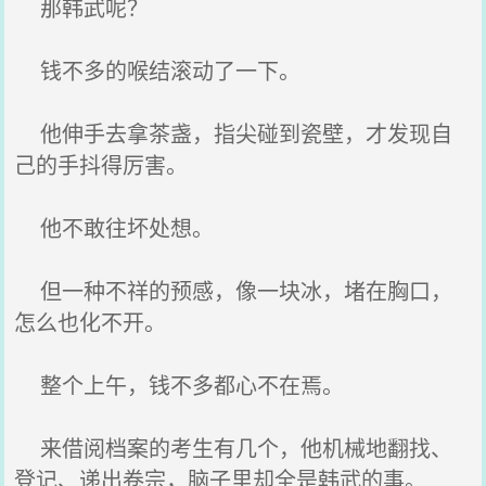
那韩武呢？
钱不多的喉结滚动了一下。
他伸手去拿茶盏，指尖碰到瓷壁，才发现自
己的手抖得厉害。
他不敢往坏处想。
但一种不祥的预感，像一块冰，堵在胸口，
怎么也化不开。
整个上午，钱不多都心不在焉。
来借阅档案的考生有几个，他机械地翻找、
登记、递出卷宗，脑子里却全是韩武的事。