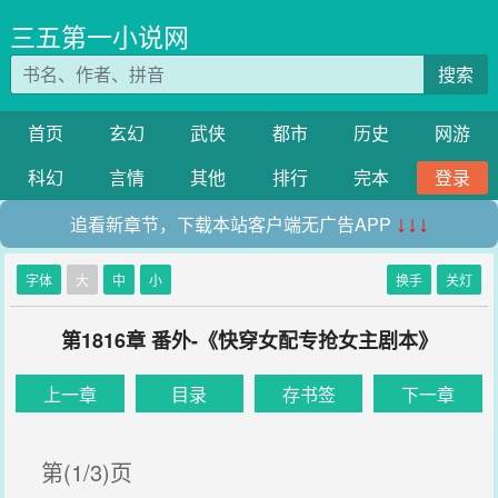
三五第一小说网
搜索
首页
玄幻
武侠
都市
历史
网游
科幻
言情
其他
排行
完本
登录
追看新章节，下载本站客户端无广告APP
↓↓↓
字体
大
中
小
换手
关灯
第1816章 番外-《快穿女配专抢女主剧本》
上一章
目录
存书签
下一章
第(1/3)页