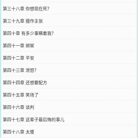
第三十八章 你想现在死？
第三十九章 擅作主张
第四十章 有多少事瞒着我？
第四十一章 绑架
第四十二章 平安
第四十三章 泄怒？
第四十四章 还想要配方
第四十五章 笑场了
第四十六章 谈判
第四十七章 这辈子最后悔的事儿
第四十八章 太傻