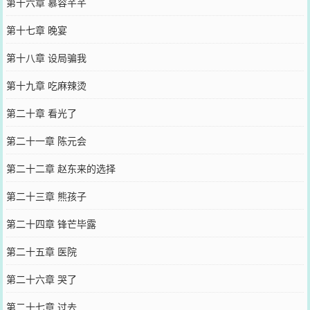
第十六章 慕容芊芊
第十七章 晚宴
第十八章 设局骗我
第十九章 吃麻辣烫
第二十章 看光了
第二十一章 陈元会
第二十二章 赵东来的选择
第二十三章 熊孩子
第二十四章 锋芒毕露
第二十五章 医院
第二十六章 哭了
第二十七章 过去