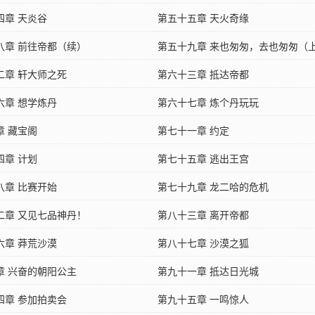
四章 天炎谷
第五十五章 天火奇缘
八章 前往帝都（续）
第五十九章 来也匆匆，去也匆匆（
二章 轩大师之死
第六十三章 抵达帝都
六章 想学炼丹
第六十七章 炼个丹玩玩
章 藏宝阁
第七十一章 约定
四章 计划
第七十五章 逃出王宫
八章 比赛开始
第七十九章 龙二哈的危机
二章 又见七品神丹！
第八十三章 离开帝都
六章 莽荒沙漠
第八十七章 沙漠之狐
章 兴奋的朝阳公主
第九十一章 抵达日光城
四章 参加拍卖会
第九十五章 一鸣惊人