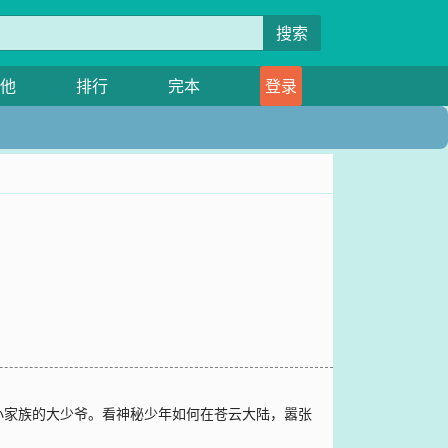
搜索
他
排行
完本
登录
小家族的大少爷。看神秘少年如何在苍云大陆，嚣张