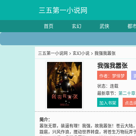
三五第一小说网
首页
玄幻
武侠
都
三五第一小说网
>
玄幻小说
> 我强我嚣张
我强我嚣张
作者：
梦悱梦
更
状态：连载
最新章节：
第二十章
加入书架
点击
简介：
嚣张无罪，装逼有理！我强，故我嚣张！苍云大陆
跋扈，兴风作浪，搅动世界转盘，将苍生万物玩弄于