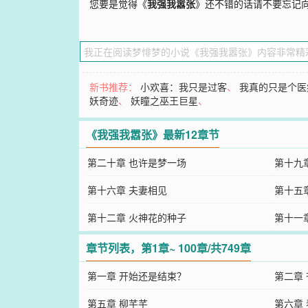
您要是觉得《
我强我嚣张
》还不错的话请不要忘记
新书推荐：
小欢喜：我只是过客
、
我真的只是个医
妖奇迹
、
妖瞳之巫王巨星
、
《我强我嚣张》最新12章节
第二十章 也许是梦一场
第十九
第十六章 夫妻相见
第十五
第十二章 火神花的种子
第十一
章节列表，第1章~ 100章/共749章
第一章 开始还是结束？
第二章
第五章 柳芊芊
第六章