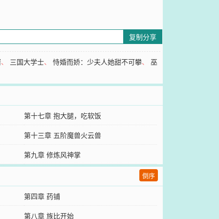
复制分享
婿
、
三国大学士
、
恃婚而娇：少夫人她甜不可攀
、
巫
第十七章 抱大腿，吃软饭
第十三章 五阶魔兽火云兽
第九章 修炼风神掌
倒序
第四章 药铺
第八章 族比开始