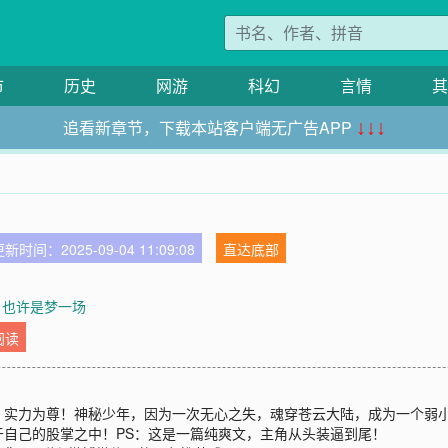
市
历史
网游
科幻
言情
其
追看新章节，下载本站客户端无广告APP
↓↓↓
新时间：2025-09-04 11:09:08
直达底部
 也许是梦一场
阅读
，实力为尊！神秘少年，因为一次无心之失，魂穿苍云大陆，成为一个弱
自己的股掌之中！PS：这是一篇纯爽文，主角从头装逼到尾！