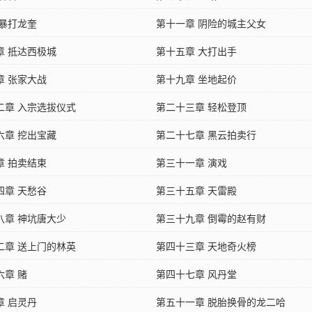
 暴打龙奎
第十一章 阴险的城主父女
章 抵达西极城
第十五章 大打出手
章 张家大战
第十九章 坐地起价
二章 入宗选拔仪式
第二十三章 轻松登顶
六章 挖出宝藏
第二十七章 黑云拍卖行
章 拍卖结束
第三十一章 演戏
四章 天愁谷
第三十五章 天雷殿
八章 神坑唐大少
第三十九章 倒霉的赵有财
二章 送上门的林英
第四十三章 天地奇火榜
六章 赌
第四十七章 风丹堂
章 启灵丹
第五十一章 脱胎换骨的龙二哈