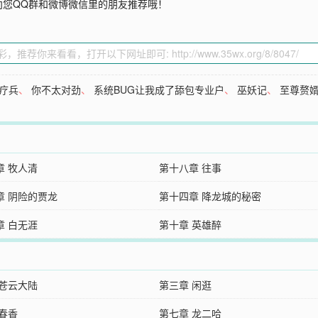
向您QQ群和微博微信里的朋友推荐哦！
疗兵
、
你不太对劲
、
系统BUG让我成了舔包专业户
、
巫妖记
、
至尊赘
章 牧人清
第十八章 往事
章 阴险的贾龙
第十四章 降龙城的秘密
章 白无涯
第十章 英雄醉
 苍云大陆
第三章 闲逛
 春香
第七章 龙二哈