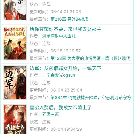
状态：连载
更新时间：06-14 01:31:06
最新章节：
第216章 另外的战场
给你尊荣你不要，来世我去娶郡主
作者：
洪承畴射中大玉儿
状态：连载
更新时间：06-18 19:19:57
最新章节：
第123章 为大家的热情再写一篇（顾赵现代
番外）
边军：从领取罪女开始，一统天下
作者：
一宁会发光ogsun
状态：连载
更新时间：08-04 23:29:04
最新章节：
第384章 倒提铁棒开险隘，空悬利刃诘守将
替弟入赘后，我被女帝赖上了
作者：
弄唐三巡
状态：连载
更新时间：08-04 19:34:29