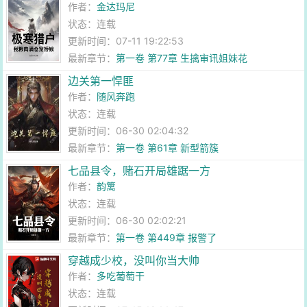
作者：
金达玛尼
状态：连载
更新时间：07-11 19:22:53
最新章节：
第一卷 第77章 生擒审讯姐妹花
边关第一悍匪
作者：
随风奔跑
状态：连载
更新时间：06-30 02:04:32
最新章节：
第一卷 第61章 新型箭簇
七品县令，赌石开局雄踞一方
作者：
韵篱
状态：连载
更新时间：06-30 02:02:21
最新章节：
第一卷 第449章 报警了
穿越成少校，没叫你当大帅
作者：
多吃葡萄干
状态：连载