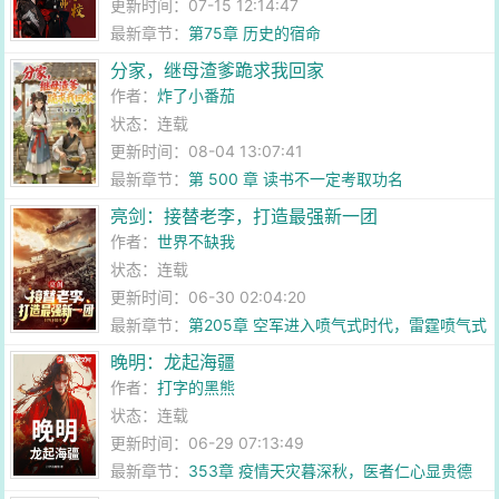
更新时间：07-15 12:14:47
最新章节：
第75章 历史的宿命
分家，继母渣爹跪求我回家
作者：
炸了小番茄
状态：连载
更新时间：08-04 13:07:41
最新章节：
第 500 章 读书不一定考取功名
亮剑：接替老李，打造最强新一团
作者：
世界不缺我
状态：连载
更新时间：06-30 02:04:20
最新章节：
第205章 空军进入喷气式时代，雷霆喷气式
战斗机
晚明：龙起海疆
作者：
打字的黑熊
状态：连载
更新时间：06-29 07:13:49
最新章节：
353章 疫情天灾暮深秋，医者仁心显贵德