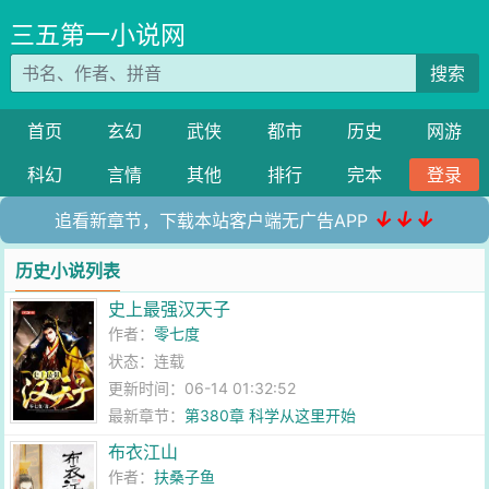
三五第一小说网
搜索
首页
玄幻
武侠
都市
历史
网游
科幻
言情
其他
排行
完本
登录
↓↓↓
追看新章节，下载本站客户端无广告APP
历史小说列表
史上最强汉天子
作者：
零七度
状态：连载
更新时间：06-14 01:32:52
最新章节：
第380章 科学从这里开始
布衣江山
作者：
扶桑子鱼