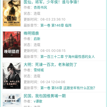
医仙，将军，少年侯！谁与争锋！
作者：
杏雨书风
状态：连载
更新时间：08-03 23:36:10
最新章节：
第一卷 第146章 临阵
晚明猎鹿
作者：
启新
状态：连载
更新时间：08-05 00:08:15
最新章节：
第一百三十二章 宁海州最性感的女人
大明：死谏一百次，老朱破防了
作者：
雪倾城
状态：连载
更新时间：06-24 12:04:06
最新章节：
第一卷 第56章 这跟坐牢有什么区别？
民国，我包国维黄埔一期
作者：
v谭歌