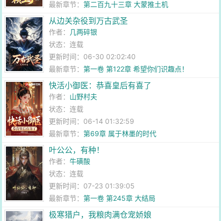
最新章节：
第二百九十三章 大蒙推土机
从边关杂役到万古武圣
作者：
几两碎银
状态：连载
更新时间：06-30 02:02:40
最新章节：
第一卷 第122章 希望你们识趣点！
快活小御医：恭喜皇后有喜了
作者：
山野村夫
状态：连载
更新时间：06-14 01:32:59
最新章节：
第69章 属于林墨的时代
叶公公，有种！
作者：
牛磺酸
状态：连载
更新时间：07-23 01:39:05
最新章节：
第一卷 第245章 大结局
极寒猎户，我粮肉满仓宠娇娘