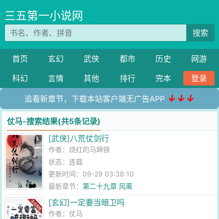
三五第一小说网
搜索
首页
玄幻
武侠
都市
历史
网游
科幻
言情
其他
排行
完本
登录
↓↓↓
追看新章节，下载本站客户端无广告APP
仗马-搜索结果(共5条记录)
[武侠]八荒仗剑行
作者：
烧红的马蹄铁
状态：连载
更新时间：09-29 03:38:10
最新章节：
第二十九章 风离
[玄幻]一定要当暗卫吗
作者：
仗马