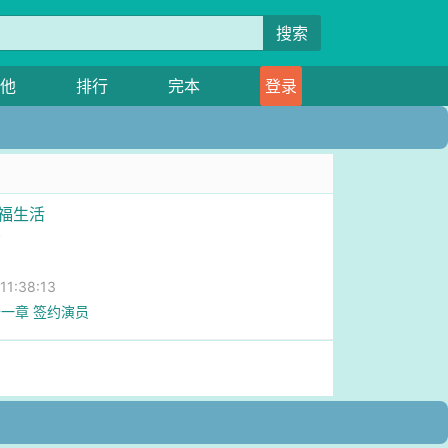
搜索
他
排行
完本
登录
幸福生活
法
1:38:13
一章 签约演员