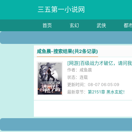
三五第一小说网
首页
玄幻
武侠
都
咸鱼晨-搜索结果(共2条记录)
[网游]百级战力才破亿，请问
作者：
咸鱼晨
状态：连载
更新时间：08-07 06:05:09
最新章节：
第2151章 黑水玄蛇！