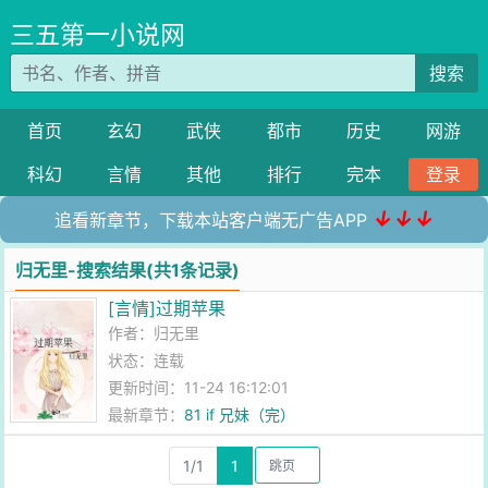
三五第一小说网
搜索
首页
玄幻
武侠
都市
历史
网游
科幻
言情
其他
排行
完本
登录
↓↓↓
追看新章节，下载本站客户端无广告APP
归无里-搜索结果(共1条记录)
[言情]过期苹果
作者：
归无里
状态：连载
更新时间：11-24 16:12:01
最新章节：
81 if 兄妹（完）
1/1
1