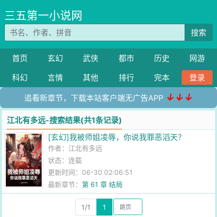
三五第一小说网
搜索
首页
玄幻
武侠
都市
历史
网游
科幻
言情
其他
排行
完本
登录
↓↓↓
追看新章节，下载本站客户端无广告APP
江北有多远-搜索结果(共1条记录)
[玄幻]我被师姐凌辱，你说我罪恶滔天？
作者：
江北有多远
状态：连载
更新时间：06-30 02:06:51
最新章节：
第 61 章 结局
1/1
1